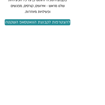
בקבוצה תוכלו להתעדכן על כל הפעילויות
שלנו מראש -
אירועים, קורסים, מפגשים
ופעילויות מיוחדות.
להצטרפות לקבוצת הוואטסאפ השקטה
במרחק שיחת טלפון
קו חם למתמודדים עם מצבי
חיים קשים
לפרטים ויצירת קשר