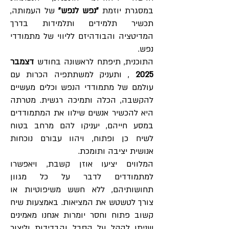
במסגרת יוזמת
"נפש לנפש"
של העמותה,
תכשיר תלמידים ותלמידות בדרך
המדיטציה והבודהיזם לליווי של מתמודדי
נפש.
התוכנית, תיפתח לראשונה בחודש
דצמבר
2025
, ותעניק למשתתפיה הכרות עם
עולמם של מתמודדי הנפש וכלים מעשיים
להקשבה, הכלה ותמיכה רגשית. מטרתה
היא להכשיר אנשים שילוו את המתמודדים
במסע חייהם, יעניקו להם מרחב בטוח
לשיח כן ופתוח, ויהוו עבורם נוכחות
אנושית יציבה ותומכת.
המלווים יציעו אוזן קשבת, ויאפשרו
למתמודדים לדבר על כל מגוון
תחושותיהם, ללא חשש משיפוטיות או
צורך לטשטש את המציאות. באמצעות שיח
קשוב פתוח וחסר יומרות אנחנו מאמינים
שניתן להקל על הסבל והבדידות וליצור