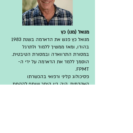
מנואל (מנו) כץ
מנואל כץ פגש את הדארמה בשנת 1983
בהודו, ומאז ממשיך ללמוד ולתרגל
במסורת התרוואדה ובמסורת הטיבטית.
הוסמך ללמד את הדארמה על ידי ה-
FPMT.
פסיכולוג קליני ורפואי בהכשרתו
האקדמית, היה בין היתר שותף להקמת
תוכנית ההכשרה
הפסיכואנליטית-בודהיסטית "רוח אדם"
בלוד. עובד ומלמד בארץ ובאיטליה. נשוי,
אב לשלוש וסבא.