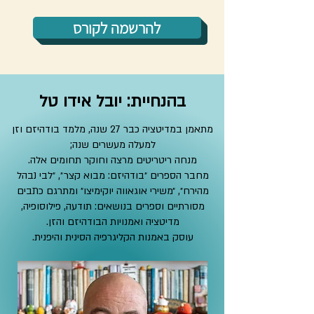
להרשמה לקורס
בהנחיית: יובל אידו טל
מתאמן במדיטציה כבר 27 שנה, מלמד בודהיזם וזן
למעלה מעשרים שנה;
מנחה ריטריטים מרצה וחוקר תחומים אלה.
מחבר הספרים ״בודהיזם: מבוא קצר״, ״לבי נבהל
מהירח״, ״משירי אוגאווה יוקימיצו״ ומתרגם כתבים
מסורתיים וספרים בנושאים: תודעה, פילוסופיה,
מדיטציה ואמנויות הבודהיזם והזן.
עוסק באמנות הקליגרפיה הסינית והיפנית.