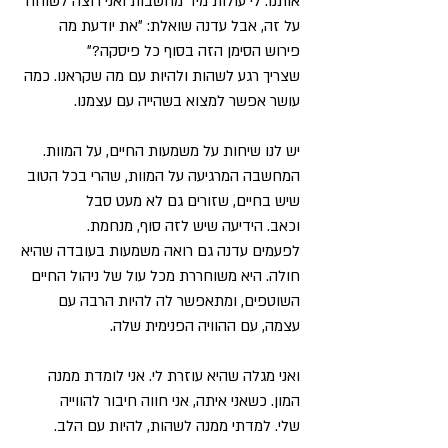
אותנו.
לי עולות מיד מחשבות ואני רוצה לשוחח
על זה,
אבל עדנה שואלת:
״את יודעת מה
פירוש הסימן הזה בסוף כל פיסקה?״
שצריך רגע לשהות ולהיות עם מה שקראנו.
כמה
עושר אפשר למצוא בשהייה עם עצמנו.
יש לנו שיחות על משמעות החיים, על המוות.
המחשבה המרגיעה על המוות,
שהרי בכל הטוב
שיש בחיים, שזורים גם לא מעט סבל
וכאב.
הידיעה שיש לזה סוף, מנחמת.
לפעמים עדנה גם רואה משמעות בעובדה שהיא
חולה.
היא משוחררת מכל עול של ניהול החיים
השוטפים,
ומתאפשר לה להיות הרבה עם
עצמה, עם ההוויה הפנימית שלה.
ואני מגלה שהיא עוזרת לי. אני לומדת ממנה
המון.
כשאני איתה, אני חווה חיבור להווייה
שלי.
למדתי ממנה לשהות, להיות עם הלב.