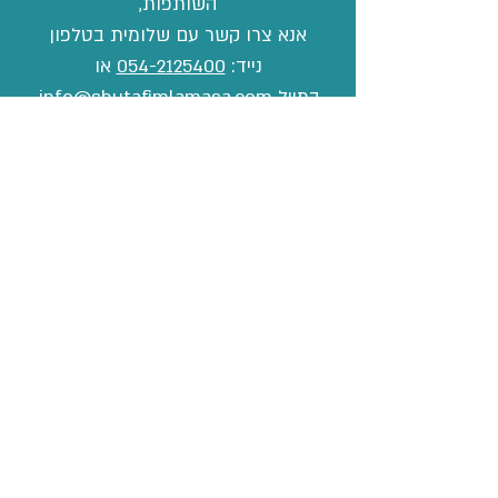
השותפות,
אנא צרו קשר עם שלומית בטלפון
נייד:
054-2125400
או
במייל
info@shutafimlamasa.com.
הצטרפות לרשימת התפוצה
שלנו במייל
​אתם יותר טיפוסים של מיילים?
מוזמנים להצטרף לרשימת התפוצה שלנו במייל
ולהתעדכן אחת לשבוע בפעילויות השותפות של
העמותה.
להצטרפות לרשימת תפוצה
מפגשים ואירועים שאסור לכם להחמיץ