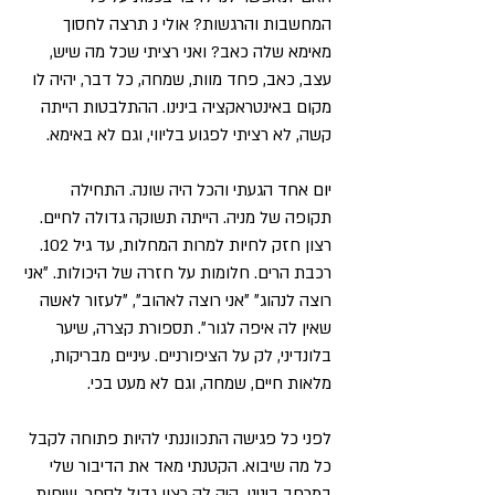
המחשבות והרגשות? אולי נ תרצה לחסוך
מאימא שלה כאב? ואני רציתי שכל מה שיש,
עצב, כאב, פחד מוות, שמחה, כל דבר, יהיה לו
מקום באינטראקציה בינינו. ההתלבטות הייתה
קשה, לא רציתי לפגוע בליווי, וגם לא באימא.
יום אחד הגעתי והכל היה שונה. התחילה
תקופה של מניה. הייתה תשוקה גדולה לחיים.
רצון חזק לחיות למרות המחלות, עד גיל 102.
רכבת הרים. חלומות על חזרה של היכולות. ״אני
רוצה לנהוג״ ״אני רוצה לאהוב״, ״לעזור לאשה
שאין לה איפה לגור״. תספורת קצרה, שיער
בלונדיני, לק על הציפורניים. עיניים מבריקות,
מלאות חיים, שמחה, וגם לא מעט בכי.
לפני כל פגישה התכווננתי להיות פתוחה לקבל
כל מה שיבוא. הקטנתי מאד את הדיבור שלי
במרחב בינינו. היה לה רצון גדול לספר. שיחות