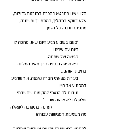
הליווי אינו מתבטא בהכרח בתובנות גדולות,
אלא דווקא בתהליך, המתמשך ומשתנה,
מתפתח ונבנה כל הזמן.
״פעם בשבוע מגיע היום שאני מחכה לו.
היום עם עירית!
פגישה של שמחה.
היא מגיעה ובפניה חיוך מאיר המלווה
בחיבוק אוהב…
בעירית מצאתי חברה נאמנה, אור שהגיע
במפתיע אל חיי!
תודות לה הגעתי למקומות שחשבתי
שלעולם לא אראה שוב…״
(עדנה, בתשובה לשאלה
מה משמעות הפגישות עבורה)
למפגש הראשון הגעתי עם אי ידיעה שמלווה