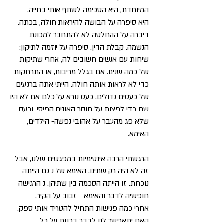
המיוחדת, היא הסכימה לשתף אותי בחייה.
היא סיפרה על הבושה להיראות חולה, בכתה.
דיברה על ההחלטה לא להתחבר למכונת
הנשמה. קבלת הדין. סיפרה על יוזמה לתיקון:
שיחות עם אנשים חשובים לה, אחרי שתיקות
של כמה שנים. אם בגלל מריבות, או התרחקות
כדי לא לראות אותה חולה. הייתי אתה ברגעים
של כעסים גדולים. כעס נורא על כלם אם לא היו
שם כדי לפצות על חוסר האונים הפיסי. וכעס
שלא פג מהעבר על אהובי נפשה- הילדים,
האימא.
הרגשתי הרבה אינטימיות במפגשים שלנו, אבל
זה לא היה רק שתינו. האימא של נ גם הייתה
נוכחת. זו הייתה הסכמה בין שתיהן. נ הרגישה
חופשיה לדבר והאימא - זבוב על הקיר.
אחרי כמה פגישות התחיל להטריד אותי ספק.
האם יתאפשר לנו לדבר בכנות על כל