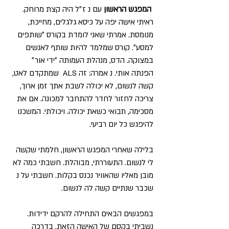
המפגש הראשון
עם נ ז״ל היה קצת מרוחק.
ראיתי אישה יפה על כיסא גלגלים, מחייכת,
מנומסת. אמרתי שאני לומדת בקורס ״שותפים
למסע״. קורס שמלמד להיות שותף לאנשים
במצוקה. הדס, מנהלת העמותה ״ידי אור״
הפנתה אותי. נ אמרה: זה ALS שמתקדם לאט,
קשה לנשום, לא יכולה לשבת אתך זמן ארוך,
צריכה לחזור לחדר להתחבר למכונה. אם את
מסכימה, תבואי כשאת יכולה. ויכולתי. המשכנו
להיפגש כל יום רביעי.
בלילה שאחרי המפגש הראשון, חלמתי שקשה
לי לנשום. התעוררתי, מבוהלת. חשבתי כמה לא
מובן מאליו שהאוויר נכנס בקלות. חשבתי על נ
שכבר שנתיים קשה לה לנשום.
במפגשים הבאים התחילה להרקם ידידות.
נשביתי בקסם של האישה הזאת. בדרכה